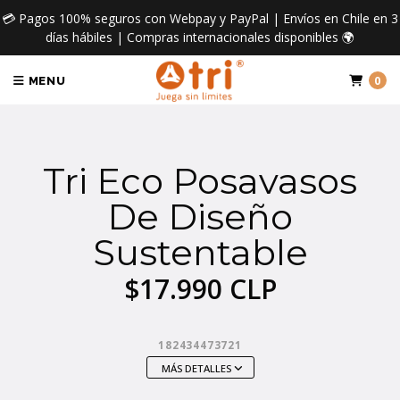
💳 Pagos 100% seguros con Webpay y PayPal | Envíos en Chile en 3
días hábiles | Compras internacionales disponibles 🌍
0
MENU
Tri Eco Posavasos
De Diseño
Sustentable
$17.990 CLP
182434473721
MÁS DETALLES