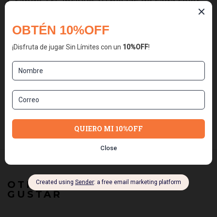
Grande Tri, incluye 10 piezas de cada color,
60 piezas total. Color Piezas: Naranjo, Verde,
Rojo, Amarillo, Azul y Madera Natural Piezas
: Tamaño 8×9 cm cada una Peso Total: 0,9
Kg. Dimensión: 26 x 9,5 x 10,5 Cm.
Materialidad: Madera Tratada y Acreditada.
No Tóxicos. Edad Mínima Recomendada: 3
Años
OTROS QUE TE PUEDEN
GUSTAR