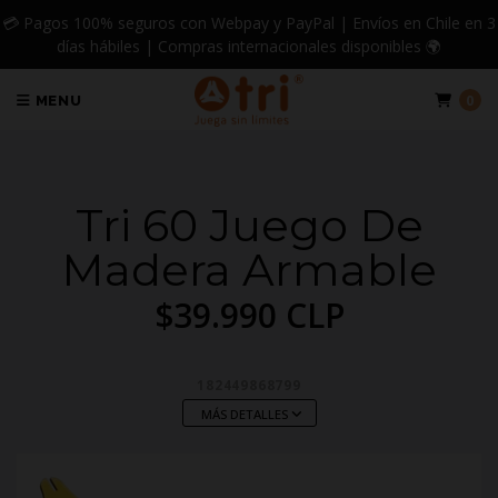
💳 Pagos 100% seguros con Webpay y PayPal | Envíos en Chile en 3
días hábiles | Compras internacionales disponibles 🌍
0
MENU
Tri 60 Juego De
Madera Armable
$39.990 CLP
182449868799
MÁS DETALLES