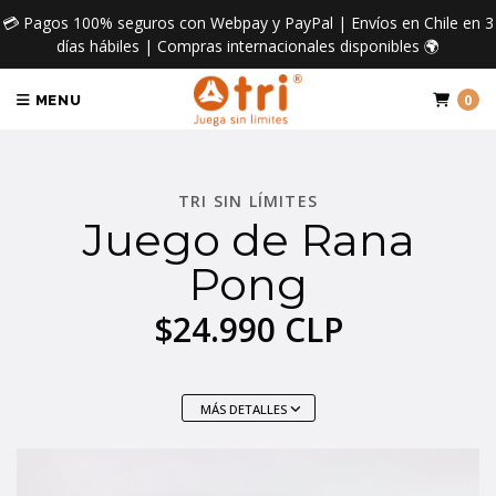
💳 Pagos 100% seguros con Webpay y PayPal | Envíos en Chile en 3
días hábiles | Compras internacionales disponibles 🌍
0
MENU
TRI SIN LÍMITES
Juego de Rana
Pong
$24.990 CLP
MÁS DETALLES