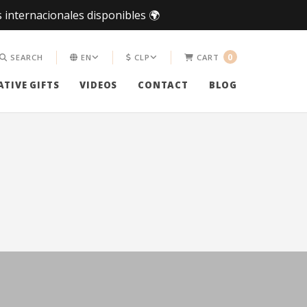
 internacionales disponibles 🌍
0
SEARCH
EN
CLP
CART
TIVE GIFTS
VIDEOS
CONTACT
BLOG