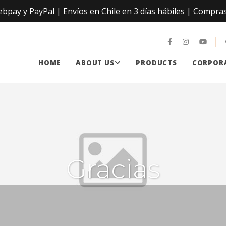
ay y PayPal | Envíos en Chile en 3 días hábiles | Compras
HOME
ABOUT US
PRODUCTS
CORPORA
Gracias