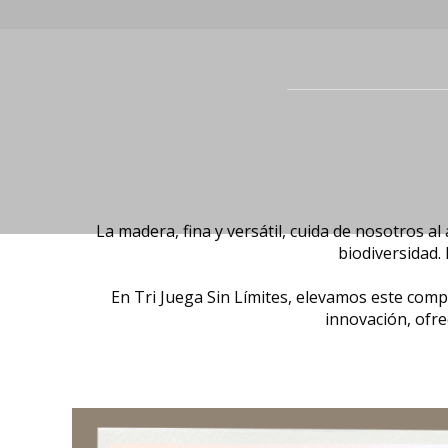
La madera, fina y versátil, cuida de nosotros a
biodiversidad.
En Tri Juega Sin Límites, elevamos este comp
innovación, ofre