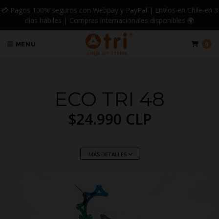
💳 Pagos 100% seguros con Webpay y PayPal | Envíos en Chile en 3
días hábiles | Compras internacionales disponibles 🌍
0
MENU
ECO TRI 48
$24.990 CLP
MÁS DETALLES