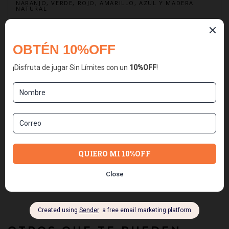
NARANJO, VERDE, ROJO, AMARILLO, AZUL Y MADERA
NATURAL
PIEZAS :
TAMAÑO 8×9 CM CADA UNA
PESO TOTAL:
300 G (EN BOLSA)
DIMENSIÓN:
30 X 19 CM (BOLSA)
MATERIALIDAD:
MADERA TRATADA Y ACREDITADA. NO TÓXICOS.
EDAD MÍNIMA RECOMENDADA:
3 AÑOS